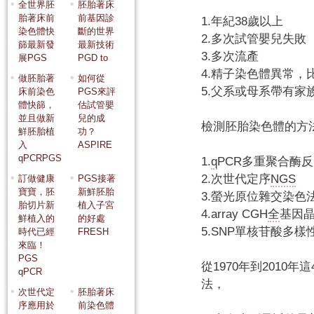
全世界胚
胚胎著床
胎著床前
前基因診
1.年紀38歲以上
染色體快
斷的世界
2.多次試管嬰兒失敗
篩最新發
最新技術
3.多次流產
展PGS
PGD to
4.精子染色體異常
做胚胎著
如何從
5.父系或母系帶有家
床前染色
PGS來評
體快篩，
估試管嬰
並且做新
兒的成
檢測胚胎染色體的方
鮮胚胎植
功？
入
ASPIRE
qPCRPGS
1.
q
PCR多重聚合酶
2.次世代定序
NGS
訂做健康
PGS接著
寶寶，胚
新鮮胚胎
3.螢光原位雜交染色
胎切片新
植入子宮
4.array CGH
全
基因
鮮植入的
的好處
5.SNP單核苷酸多樣
時代已經
FRESH
來臨！
PGS
從1970年到2010
qPCR
法，
次世代定
胚胎著床
序應用於
前染色體