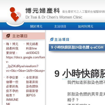
關於博元
主治項目
如何到博元
人才招募
嗨！博元
博元婦產
9 小時快篩胚胎24染色體 q-aCGH
婦產科我
科新line
要掛號：
ok930423
https://docs.google.com/forms/d/e/1FAIpQLSdSHvH5pyQxE265z_9LefL
v-
_2pZIKdRyw/viewform?
9
小時快篩
vc=0&c=0&w=1&flr=0&usp=mail_form_link
不孕症要
全世界胚
做哪一些
胎著床前
我們知道胚胎染色體
必要的免
染色體快
疫不孕的
篩最新發
胚胎染色體的異常是
檢查？
展PGS
精子？
IMMUNE
NK