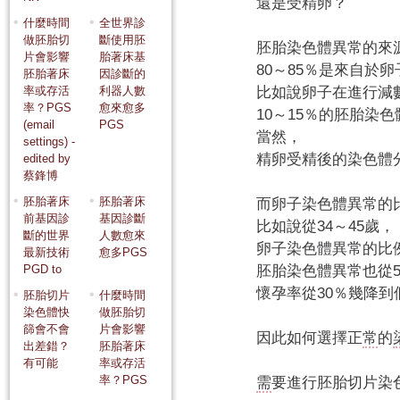
還是受精卵？
什麼時間
全世界診
做胚胎切
斷使用胚
胚胎染色體異常的來
片會影響
胎著床基
80～85％是來自於卵
胚胎著床
因診斷的
率或存活
利器人數
比如說卵子在進行減
率？PGS
愈來愈多
10～15％的胚胎染
(email
PGS
當然，
settings) -
精卵受精後的染色體
edited by
蔡鋒博
胚胎著床
胚胎著床
而卵子染色體異常的
前基因診
基因診斷
比如說從34～45歲，
斷的世界
人數愈來
卵子染色體異常的比例
最新技術
愈多PGS
PGD to
胚胎染色體異常也從5
懷孕率從30％幾降到
胚胎切片
什麼時間
染色體快
做胚胎切
篩會不會
片會影響
因此如何選擇正
常
的
出差錯？
胚胎著床
有可能
率或存活
率？PGS
需
要進行胚胎切片染