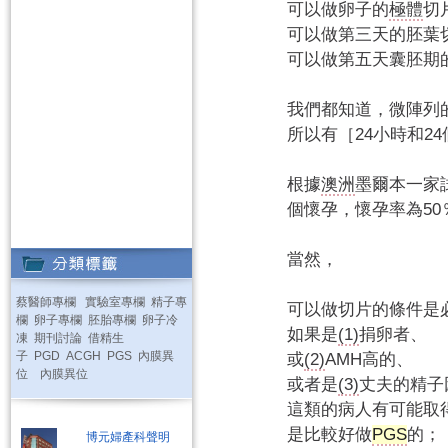
可以做卵子的
極體
切
可以做第三天的胚葉
可以做第五天囊胚期
我們都知道，微陣列
所以有［24小時和2
根據
澳洲
墨爾本一家試
個懷孕，懷孕率為50
當然，
蔡醫師專欄
實驗室專欄
精子專
可以做切片的條件是
欄
卵子專欄
胚胎專欄
卵子冷
如果是
(1)
捐卵者、
凍
期刊討論
借精生
子
PGD
ACGH
PGS
內膜異
或
(2)
AMH高的、
位
內膜異位
或者是
(3)
丈夫的精子
這類的病人有可能取
是比較好做
PGS
的；
博元婦產科聲明