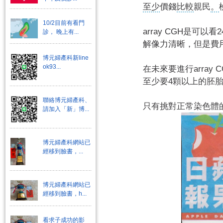
至少
價錢
比較
親民
。
10/2目前有看門
array CGH是可
診， 晚上有...
解像力清晰，但是費
博元婦產科新line
ok93...
在未來要進行array
至少要4顆以上的胚
聯絡博元婦產科、
只有挑對正常染色體
請加入「新」博...
博元婦產科網站已
經移到臉書，...
博元婦產科網站已
經移到臉書，h...
看求子成功的影