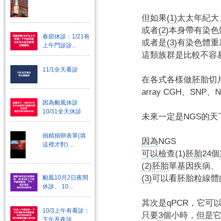
但如果
(1)
太太年紀大
或者
(2)
本身帶有染色
春節休診：1/21有
或者是
(3)
有染色體重
上午門診診...
這類族群是比較不容
11/1全天看診
在各式各樣做胚胎切
array CGH、SNP
因為颱風休診
10/31全天休診
未來一定是NGS的天
捐精捐卵表單(填
因為
NGS
這裡才對) ...
可以
檢查(1)
胚胎
24個
(2)胚胎
單基因疾病、
(3)
可以看胚胎粒線體
颱風10月2日夜間
休診、 10...
其次是qPCR，它可
10/3上午有看診：
只要
3
個小時，但是
下午及夜診...