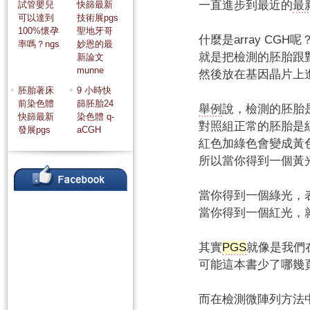
一直進步到最近的
最
試管嬰兒
快篩最新
可以達到
技術展pgs
100%懷孕
聖地牙哥
什麼是array CGH呢
率嗎？ngs
妙恩的最
就是把檢測的胚胎跟
新論文
munne
然後放在基因晶片上
胚胎著床
9 小時快
前染色體
篩胚胎24
舉例
說，檢測的胚胎
快篩最新
染色體 q-
對照組正常的胚胎是
發展pgs
aCGH
紅色加綠色會變成黃
所以當你得到一個黃
當你得到一個綠光，
當你得到一個紅光，
其實
PGS
就像是我們
可能這本書少了哪幾
而在檢測微陣列方法