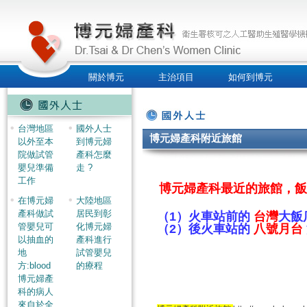
關於博元
主治項目
如何到博元
人才招募
台灣地區
國外人士
博元婦產科附近旅館
以外至本
到博元婦
院做試管
產科怎麼
嬰兒準備
走 ?
工作
博元婦產科最近的旅館，飯
在博元婦
大陸地區
產科做試
居民到彰
（1）火車站前的
台灣
大飯
管嬰兒可
化博元婦
（2）後火車站的
八號月台
以抽血的
產科進行
地
試管嬰兒
方:blood
的療程
博元婦產
科的病人
來自於全