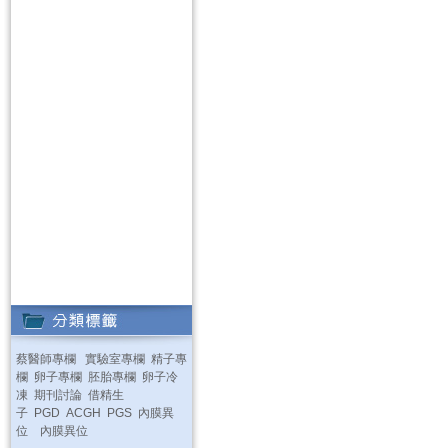
蔡醫師專欄
實驗室專欄
精子專
欄
卵子專欄
胚胎專欄
卵子冷
凍
期刊討論
借精生
子
PGD
ACGH
PGS
內膜異
位
內膜異位