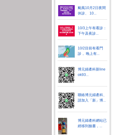
颱風10月2日夜間
休診、 10...
10/3上午有看診：
下午及夜診...
10/2目前有看門
診， 晚上有...
博元婦產科新line
ok93...
聯絡博元婦產科、
請加入「新」博...
博元婦產科網站已
經移到臉書，...