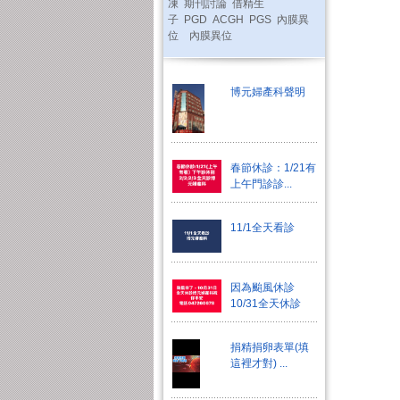
凍
期刊討論
借精生
子
PGD
ACGH
PGS
內膜異
位
內膜異位
博元婦產科聲明
春節休診：1/21有
上午門診診...
11/1全天看診
因為颱風休診
10/31全天休診
捐精捐卵表單(填
這裡才對) ...