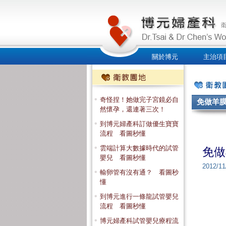
關於博元
主治項
人才招募
奇怪捏！她做完子宮鏡必自
免做羊膜
然懷孕，還連著三次！
到博元婦產科訂做優生寶寶
流程 看圖秒懂
雲端計算大數據時代的試管
免做
嬰兒 看圖秒懂
2012
輸卵管有沒有通？ 看圖秒
懂
到博元進行一條龍試管嬰兒
流程 看圖秒懂
博元婦產科試管嬰兒療程流