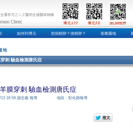
目
如何到博元
想捐精卵？借精卵？
衛教園地
穿刺 驗血檢測唐氏症
羊膜穿刺 驗血檢測唐氏症
/11/13 18:58 謝忠義 報導 地區：彰化縣報導