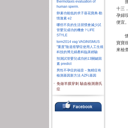
thermotaxis evaluation of
擔心
human sperm.
十三
卵巢功能低的求子葵花寶典-動
孕婦
情激素 e2
便宜
哪些不良的生活習慣會減少試
管嬰兒成功的機會？LIFE
STYLE
懷孕
tsrm2014 vag VAGINISMUS
寶寶
"重度"陰道痙攣症使用人工生殖
來檢
科技的博元婦產科臨床經驗
預測試管嬰兒成功的13關鍵因
素 predict
男性不孕症的福音－無精症有
檢測基因新方法 AZFc基因
免做羊膜穿刺 驗血檢測唐氏
症