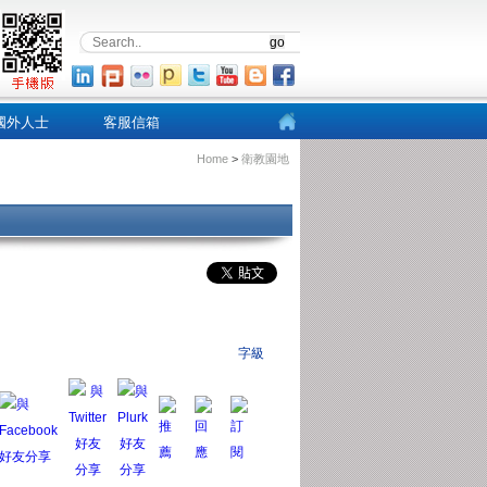
國外人士
客服信箱
Home
>
衛教園地
字級