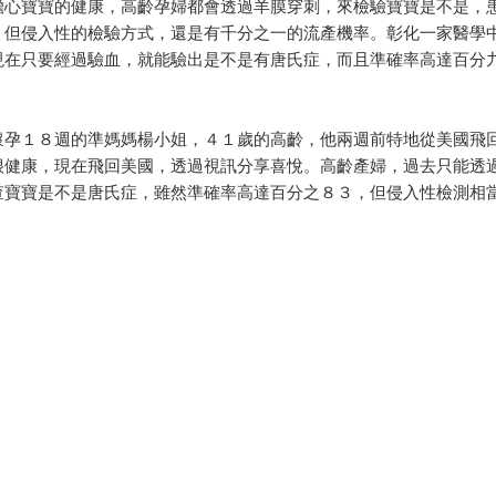
寶寶的健康，高齡孕婦都會透過羊膜穿刺，來檢驗寶寶是不是，患
，但侵入性的檢驗方式，還是有千分之一的流產機率。彰化一家醫學
現在只要經過驗血，就能驗出是不是有唐氏症，而且準確率高達百分
。
１８週的準媽媽楊小姐，４１歲的高齡，他兩週前特地從美國飛回
很健康，現在飛回美國，透過視訊分享喜悅。高齡產婦，過去只能透
查寶寶是不是唐氏症，雖然準確率高達百分之８３，但侵入性檢測相