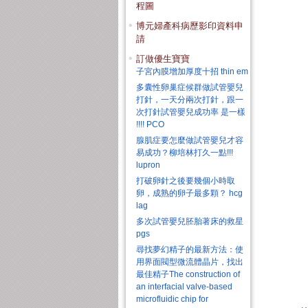
程圖
博元婦產科病歷影印資料申
請
訂做優生寶寶
子宮內膜增加厚度十招 thin em
多囊性卵巢症候群做試管嬰兒
打針，一天分兩次打針，跟一
次打針試管嬰兒成功率 是一樣
!!!! PCO
腺肌症要怎麼做試管嬰兒才容
易成功？柳培林打久一點!!!
lupron
打破卵針之後要幾個小時取
卵，成熟的卵子最多顆？ hcg
lag
多次試管嬰兒胚胎著床的救星
pgs
尋找夢幻精子的最新方法：使
用界面閥型微流體晶片，找出
最佳精子The construction of
an interfacial valve-based
microfluidic chip for